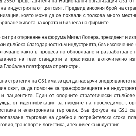
ад 2550 представители на Национални организации GS1 от 
на индустрията от цял свят. Предвид високия брой на стра
низация, която може да се похвали с толкова много местн
бряване живота на хората и бизнеса на фирмите.
си при откриване на форума Мигел Лопера, президент и изп
ази дълбока благодарност към индустрията, без изключение н
ключване както в процеса по обновяване и разработване н
агането на тези стандарти в практиката, включително из
а Глобална платформа от регистри.
на стратегия на GS1 има за цел да насърчи внедряването н
ния свят, за да помогне за трансформацията на индустрият
 и пациентите. Един от опорните стратегически стълбове
ужда от идентификация за нуждите на проследимост, ор
оставка и електронната търговия. Във фокуса на GS1 са
веопазване, търговия на дребно и потребителски стоки, пл
говия, транспорт и логистика, и техническа индустрия.