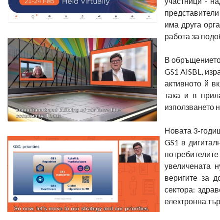
участници - н
представители 
има друга орга
работа за подо
В обръщението 
GS1 AISBL, изр
активното й в
така и в прил
използването н
Новата 3-годиш
GS1 в дигитал
потребителите
увеличената н
веригите за д
сектора: здра
електронна тър