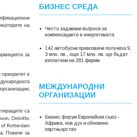
БИЗНЕС СРЕДА
тификационни
икаторите на
Често задавани въпроси за
компенсациите в енергетиката
142 автобусни превозвачи получиха 9,
ормацията за
3 млн. лв., още 17 млн. лв. ще бъдат
изплатени на 281 фирми
 приоритет е
еждународната
МЕЖДУНАРОДНИ
 организации,
ОРГАНИЗАЦИИ
нтиращите са
Бизнес форум Европейски съюз -
on, Deloitte,
Африка, нов дух и обновено
 of Rotterdam
партньорство
а. Повече за