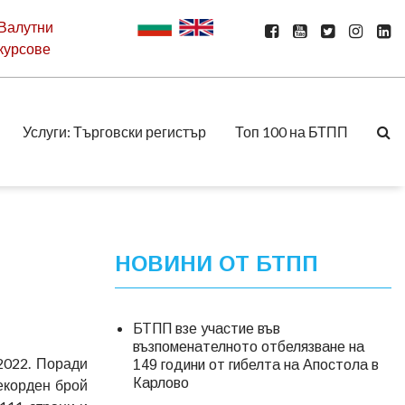
Валутни
курсове
Услуги: Търговски регистър
Топ 100 на БТПП
НОВИНИ ОТ БТПП
БТПП взе участие във
възпоменателното отбелязване на
2022. Поради
149 години от гибелта на Апостола в
Карлово
екорден брой