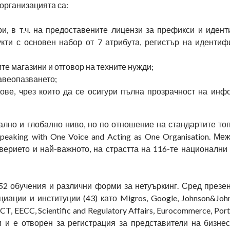
организацията са:
и, в т.ч. на предоставените лицензи за префикси и иден
кти с основен набор от 7 атрибута, регистър на идентиф
те магазини и отговор на техните нужди;
равеопазването;
ове, чрез които да се осигури пълна прозрачност на инф
лно и глобално ниво, но по отношение на стандартите топ
Speaking with One Voice and Acting as One Organisation. М
верието и най-важното, на страстта на 116-те национални
52 обучения и различни форми за нетуъркинг. Сред презе
ации и институции (43) като Migros, Google, Johnson&Johns
EECC, Scientific and Regulatory Affairs, Eurocommerce, Port
 и е отворен за регистрация за представители на бизнес