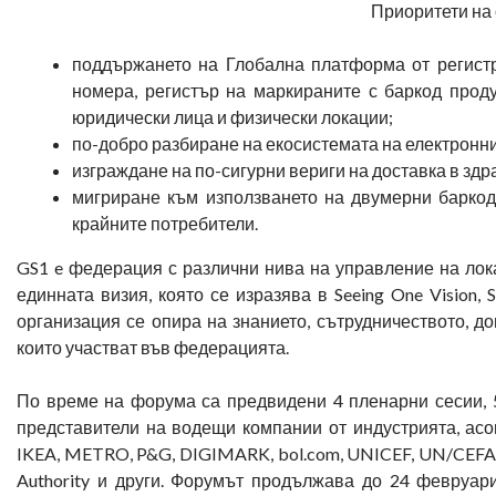
Приоритети на 
поддържането на Глобална платформа от регистр
номера, регистър на маркираните с баркод проду
юридически лица и физически локации;
по-добро разбиране на екосистемата на електронни
изграждане на по-сигурни вериги на доставка в зд
мигриране към използването на двумерни баркод
крайните потребители.
GS1 e федерация с различни нива на управление на лока
единната визия, която се изразява в Seeing One Vision, 
организация се опира на знанието, сътрудничеството, до
които участват във федерацията.
По време на форума са предвидени 4 пленарни сесии, 
представители на водещи компании от индустрията, асоци
IKEA, METRO, P&G, DIGIMARK, bol.com, UNICEF, UN/CEFACT, 
Authority и други. Форумът продължава до 24 февруари