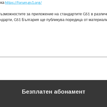
нка
https://forum.gs1.org/
възможностите за приложение на стандартите GS1 в различ
андарти, GS1 България ще публикува поредица от материал
Безплатен абонамент