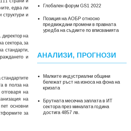
111 страни и
Глобален форум GS1 2022
ните, едва ли
и структури и
Позиция на АОБР относно
предвиждани промени в правната
уредба на съдиите по вписванията
. директор на
а сектора, за
а стандарти,
АНАЛИЗИ, ПРОГНОЗИ
граждането и
Малките индустриални общини
а стандартите
бележат ръст на износа на фона на
а в полза на
кризата
 отговаря на
ганизация на
Брутната месечна заплата в ИТ
 пет основни
сектора през миналата година
атформите за
достига 4857 лв.