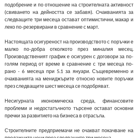
подобрение и по отношение на строителната активност
(свиването на дейността се забавя). Oчакванията за
следващите три месеца остават оптимистични, макар и
леко по-резервирани в сравнение с март.
Настоящата осигуреност на производството с поръчки е
малко по-добра отколкото през миналия месец.
Производственият график е осигурен с договори за по-
голям период от време в сравнение с три месеца по-
рано - 6 месеца при 5.1 за януари. Същевременно и
очакванията на мениджърите относно новите поръчки
през следващите шест месеца се подобряват.
Несигурната икономическа среда, финансовите
проблеми и недостатъчното търсене остават основни
пречки за развитието на бизнеса в отрасълa.
Строителните предприемачи не очакват покачване на
продажните цени през следващите три месеца.