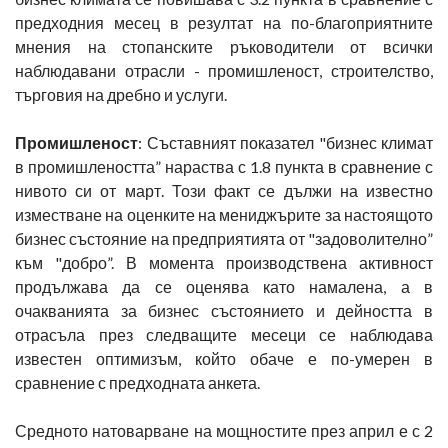
предходния месец в резултат на по-благоприятните
мнения на стопанските ръководители от всички
наблюдавани отрасли - промишленост, строителство,
търговия на дребно и услуги.
Промишленост
: Съставният показател "бизнес климат
в промишлеността” нараства с 1.8 пункта в сравнение с
нивото си от март. Този факт се дължи на известно
изместване на оценките на мениджърите за настоящото
бизнес състояние на предприятията от "задоволително”
към "добро”. В момента производствена активност
продължава да се оценява като намалена, а в
очакванията за бизнес състоянието и дейността в
отрасъла през следващите месеци се наблюдава
известен оптимизъм, който обаче е по-умерен в
сравнение с предходната анкета.
Средното натоварване на мощностите през април е с 2