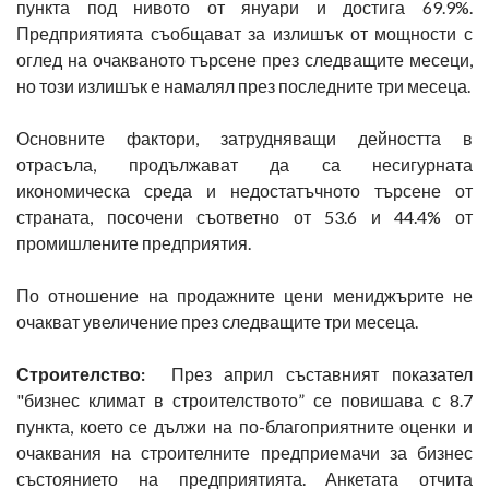
пункта под нивото от януари и достига 69.9%.
Предприятията съобщават за излишък от мощности с
оглед на очакваното търсене през следващите месеци,
но този излишък е намалял през последните три месеца.
Основните фактори, затрудняващи дейността в
отрасъла, продължават да са несигурната
икономическа среда и недостатъчното търсене от
страната, посочени съответно от 53.6 и 44.4% от
промишлените предприятия.
По отношение на продажните цени мениджърите не
очакват увеличение през следващите три месеца.
Строителство:
През април съставният показател
"бизнес климат в строителството” се повишава с 8.7
пункта, което се дължи на по-благоприятните оценки и
очаквания на строителните предприемачи за бизнес
състоянието на предприятията. Анкетата отчита