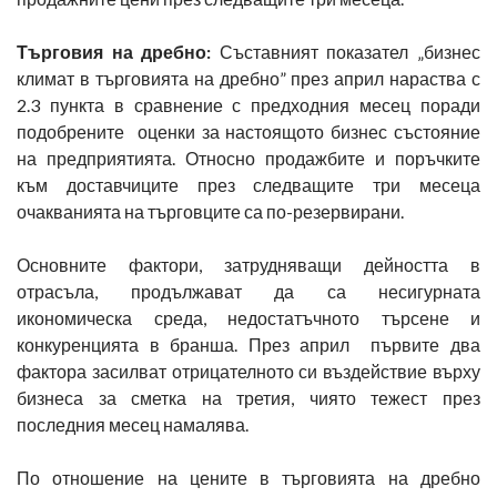
Търговия на дребно:
Съставният показател „бизнес
климат в търговията на дребно” през април нараства с
2.3 пункта в сравнение с предходния месец поради
подобрените оценки за настоящото бизнес състояние
на предприятията. Относно продажбите и поръчките
към доставчиците през следващите три месеца
очакванията на търговците са по-резервирани.
Основните фактори, затрудняващи дейността в
отрасъла, продължават да са несигурната
икономическа среда, недостатъчното търсене и
конкуренцията в бранша. През април първите два
фактора засилват отрицателното си въздействие върху
бизнеса за сметка на третия, чиято тежест през
последния месец намалява.
По отношение на цените в търговията на дребно