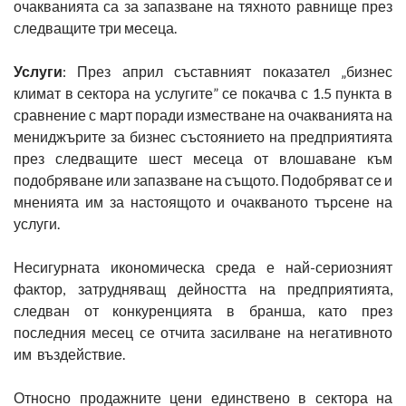
очакванията са за запазване на тяхното равнище през
следващите три месеца.
Услуги
: През април съставният показател „бизнес
климат в сектора на услугите” се покачва с 1.5 пункта в
сравнение с март поради изместване на очакванията на
мениджърите за бизнес състоянието на предприятията
през следващите шест месеца от влошаване към
подобряване или запазване на същото. Подобряват се и
мненията им за настоящото и очакваното търсене на
услуги.
Несигурната икономическа среда е най-сериозният
фактор, затрудняващ дейността на предприятията,
следван от конкуренцията в бранша, като през
последния месец се отчита засилване на негативното
им въздействие.
Относно продажните цени единствено в сектора на