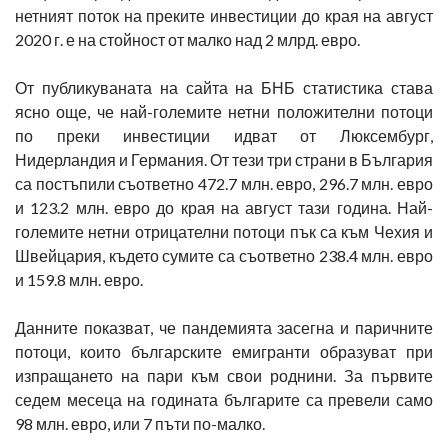
нетният поток на преките инвестиции до края на август
2020 г. е на стойност от малко над 2 млрд. евро.
От публикуваната на сайта на БНБ статистика става
ясно още, че най-големите нетни положителни потоци
по преки инвестиции идват от Люксембург,
Нидерландия и Германия. От тези три страни в България
са постъпили съответно 472.7 млн. евро, 296.7 млн. евро
и 123.2 млн. евро до края на август тази година. Най-
големите нетни отрицателни потоци пък са към Чехия и
Швейцария, където сумите са съответно 238.4 млн. евро
и 159.8 млн. евро.
Данните показват, че пандемията засегна и паричните
потоци, които българските емигранти образуват при
изпращането на пари към свои роднини. За първите
седем месеца на годината българите са превели само
98 млн. евро, или 7 пъти по-малко.