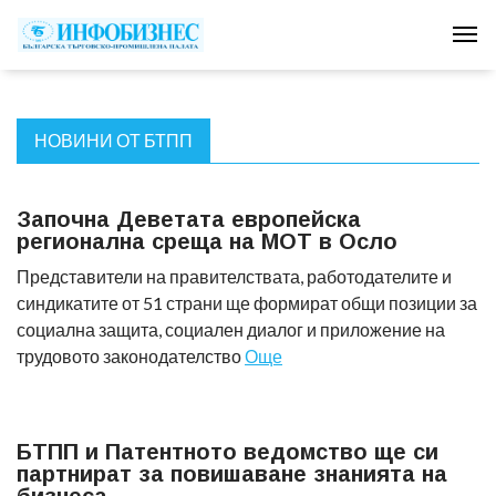
Tog
НОВИНИ ОТ БТПП
Започна Деветата европейска
регионална среща на МОТ в Осло
Представители на правителствата, работодателите и
синдикатите от 51 страни ще формират общи позиции за
социална защита, социален диалог и приложение на
трудовото законодателство
Още
БТПП и Патентното ведомство ще си
партнират за повишаване знанията на