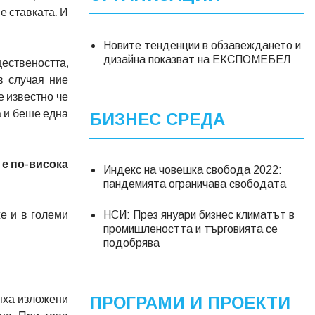
е ставката. И
Новите тенденции в обзавеждането и
дизайна показват на ЕКСПОМЕБЕЛ
ествеността,
в случая ние
е известно че
а и беше една
БИЗНЕС СРЕДА
 е по-висока
Индекс на човешка свобода 2022:
пандемията ограничава свободата
же и в големи
НСИ: През януари бизнес климатът в
промишлеността и търговията се
подобрява
бяха изложени
ПРОГРАМИ И ПРОЕКТИ