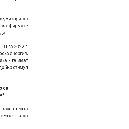
нсуматори на
 това фирмите
ди.
ПП за 2022 г.
еска енергия.
ика - те имат
 добър стимул
о са
а?
 каква тежка
ителността на