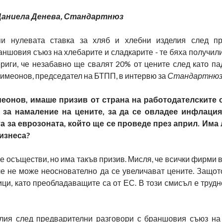
Даниела Денева, Стандартнюз
и нулевата ставка за хляб и хлебни изделия след пр
аншовия съюз на хлебарите и сладкарите - те бяха получил
риги, че незабавно ще свалят 20% от цените след като па
имеонов, председател на БТПП, в интервю за
Стандартню
еонов, имаше призив от страна на работодателските 
за намаление на цените, за да се овладее инфлация
та за еврозоната, който ще се проведе през април. Има
бизнеса?
се осъществи, но има такъв призив. Мисля, че всички фирми 
 че не може неоснователно да се увеличават цените. Защот
и, като преобладаващите са от ЕС. В този смисъл е трудн
елия след предварителни разговори с браншовия съюз на