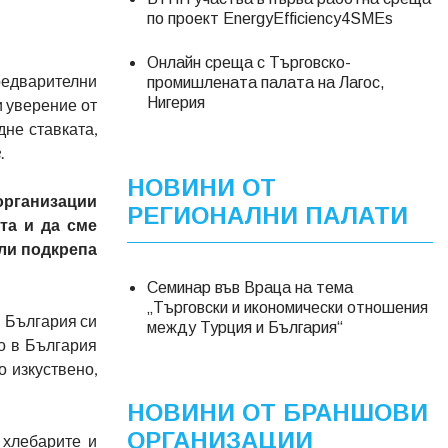
по проект EnergyEfficiency4SMEs
Онлайн среща с Търговско-
едварителни
промишлената палата на Лагос,
Нигерия
и уверение от
дне ставката,
з
.
НОВИНИ ОТ
организации
РЕГИОНАЛНИ ПАЛАТИ
та и да сме
 ли подкрепа
Семинар във Враца на тема
„Търговски и икономически отношения
в България си
между Турция и България“
о в България
о изкуствено,
НОВИНИ ОТ БРАНШОВИ
ОРГАНИЗАЦИИ
 хлебарите и