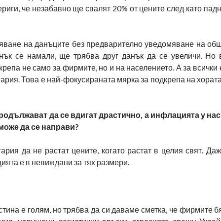
ериги, че незабавно ще свалят 20% от цените след като падн
яване на данъците без предварително уведомяване на общ
нък се намали, ще трябва друг данък да се увеличи. Но 
репа не само за фирмите, но и на населението. А за всички 
гария. Това е най-фокусираната мярка за подкрепа на хорат
родължават да се вдигат драстично, а инфлацията у нас
може да се направи?
рия да не растат цените, когато растат в целия свят. Да
ята е в невиждани за тях размери.
истина е голям, но трябва да си даваме сметка, че фирмите 