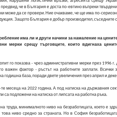
мия, нарушени логистични връзки, агресията срещу Украй
 предвид, че в България е доста по-евтино въпреки твърдени
ски може да се провери. Ние очакваме, че ще има по-сериоз
одукция. Защото България е добър производител, съседните 
ребление има ли и други начини за намаление на цени
ни мерки срещу търговците, които вдигнаха ценит
ит го показва - чрез административни мерки през 1996 г.
о важен фактор - ръстът на работните заплати. Всички з
а годишна база, поради двете увеличения през април и дек
-те месеца на 2022 година. А под натиска на държавния сек
и са подложени на натиска от липсата на работна ръка.
а труда, минималното ниво на безработицата, което е здр
 това ниво средно за страната. Но в София безработицата