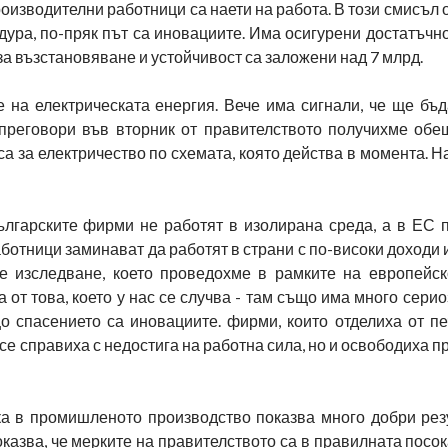
оизводителни работници са наети на работа. В този смисъл 
едура, по-пряк път са иновациите. Има осигурени достатъчн
за възстановяване и устойчивост са заложени над 7 млрд.
 на електрическата енергия. Вече има сигнали, че ще бъд
 преговори във вторник от правителството получихме обе
а за електричество по схемата, която действа в момента. 
Българските фирми не работят в изолирана среда, а в ЕС 
аботници заминават да работят в страни с по-високи доходи 
е изследване, което проведохме в рамките на европейск
 от това, което у нас се случва - там също има много серио
 спасението са иновациите. фирми, които отделиха от пе
се справиха с недостига на работна сила, но и освободиха 
а в промишленото производство показва много добри резу
оказва, че мерките на правителството са в правилната посок