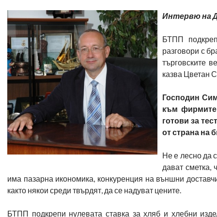
Интервю на 
БТПП подкреп
разговори с бр
търговските ве
казва Цветан С
Господин Сим
към фирмите 
готови за тес
от страна на 
Не е лесно да 
дават сметка,
има пазарна икономика, конкуренция на външни доставчиц
както някои среди твърдят, да се надуват цените.
БТПП подкрепи нулевата ставка за хляб и хлебни изд