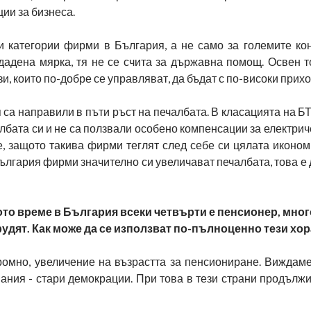
ии за бизнеса.
 категории фирми в България, а не само за големите ко
и дадена мярка, тя не се счита за държавна помощ. Освен
и, които по-добре се управляват, да бъдат с по-високи прихо
я са направили в пъти ръст на печалбата. В класацията на БТ
лбата си и не са ползвали особено компенсации за електрич
, защото такива фирми теглят след себе си цялата иконом
 България фирми значително си увеличават печалбата, това е
то време в България всеки четвърти е пенсионер, мног
дят. Как може да се използват по-пълноценно тези хор
ромно, увеличение на възрастта за пенсиониране. Виждаме
ания - стари демокрации. При това в тези страни продълж