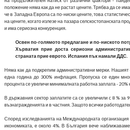
на продължителен натиск от различни фактори - панде
положение няма как да не растат цените. Трябва да се има
че в Западна Европа са по-ниски цените, това статистиче
на цените, когато излезе на пазара селскостопанската пр
и има сериозна конкуренция.
Освен по-голямото предлагане и по-ниското пот
Хърватия прие доста сериозни административ
страната прие еврото. Испания пък намали ДДС.
Няма как да подкрепим административни мерки. Нашият оп
една година до 300% инфлация. Пропуска се един мног
процента се увеличи минималната работна заплата - 20% н
В държавния сектор заплатите са се увеличили с 8 % за 9
възнагражденията и в частния. Защото всички работодател
Според изследванията на Международната организация н
икономиката, е около 4%. В България вече наближаваме