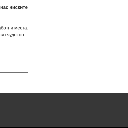
 нас ниските
аботни места.
вят чудесно.