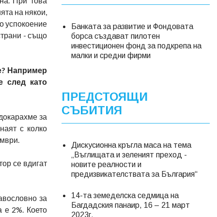
на. При това
ята на някои,
но успокоение
Банката за развитие и Фондовата
страни - също
борса създават пилотен
инвестиционен фонд за подкрепа на
малки и средни фирми
те? Например
е след като
ПРЕДСТОЯЩИ
СЪБИТИЯ
 докарахме за
наят с колко
ември.
Дискусионна кръгла маса на тема
„Въглищата и зеленият преход -
тор се вдигат
новите реалности и
предизвикателствата за България“
14-та земеделска седмица на
авословно за
Багдадския панаир, 16 – 21 март
 е 2%. Което
2023г.