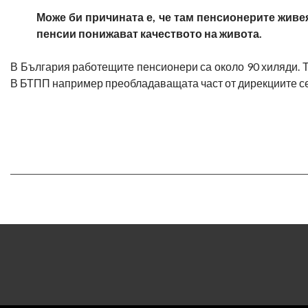
Може би причината е, че там пенсионерите живеят
пенсии понижават качеството на живота.
В България работещите пенсионери са около 90 хиляди. То
В БТПП например преобладаващата част от дирекциите се о