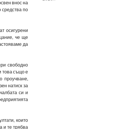
освен внос на
о средства по
ат осигурени
щание, че ще
Настояваме да
при свободно
и това също е
о проучване,
зен натиск за
чалбата си и
предприятията
лтати, които
а и те трябва