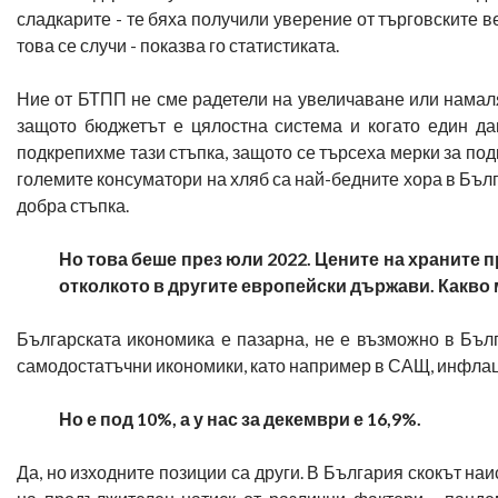
сладкарите - те бяха получили уверение от търговските в
това се случи - показва го статистиката.
Ние от БТПП не сме радетели на увеличаване или намал
защото бюджетът е цялостна система и когато един да
подкрепихме тази стъпка, защото се търсеха мерки за подк
големите консуматори на хляб са най-бедните хора в Бъл
добра стъпка.
Но това беше през юли 2022. Цените на храните п
отколкото в другите европейски държави. Какво 
Българската икономика е пазарна, не е възможно в Бълга
самодостатъчни икономики, като например в САЩ, инфлаци
Но е под 10%, а у нас за декември е 16,9%.
Да, но изходните позиции са други. В България скокът на