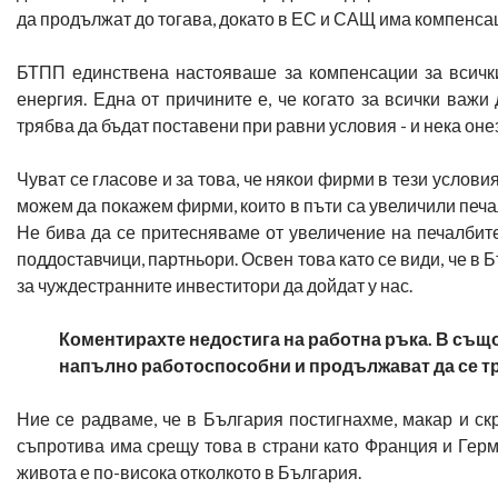
да продължат до тогава, докато в ЕС и САЩ има компенсац
БТПП единствена настояваше за компенсации за всички
енергия. Една от причините е, че когато за всички важ
трябва да бъдат поставени при равни условия - и нека онез
Чуват се гласове и за това, че някои фирми в тези услови
можем да покажем фирми, които в пъти са увеличили печа
Не бива да се притесняваме от увеличение на печалбите
поддоставчици, партньори. Освен това като се види, че в
за чуждестранните инвеститори да дойдат у нас.
Коментирахте недостига на работна ръка. В също
напълно работоспособни и продължават да се тру
Ние се радваме, че в България постигнахме, макар и ск
съпротива има срещу това в страни като Франция и Герм
живота е по-висока отколкото в България.