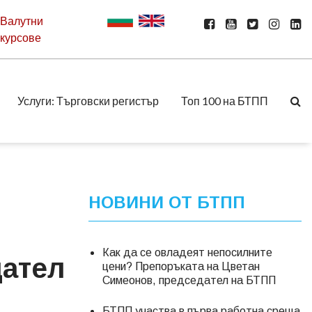
Валутни
курсове
Услуги: Търговски регистър
Топ 100 на БТПП
НОВИНИ ОТ БТПП
Как да се овладеят непосилните
дател
цени? Препоръката на Цветан
Симеонов, председател на БТПП
БТПП участва в първа работна среща