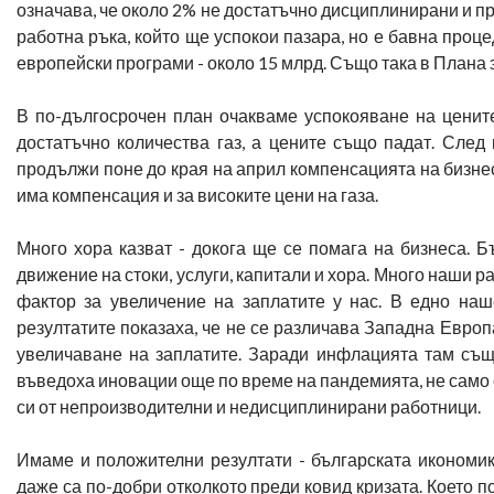
означава, че около 2% не достатъчно дисциплинирани и пр
работна ръка, който ще успокои пазара, но е бавна проц
европейски програми - около 15 млрд. Също така в Плана 
В по-дългосрочен план очакваме успокояване на цените
достатъчно количества газ, а цените също падат. След
продължи поне до края на април компенсацията на бизнес
има компенсация и за високите цени на газа.
Много хора казват - докога ще се помага на бизнеса. 
движение на стоки, услуги, капитали и хора. Много наши р
фактор за увеличение на заплатите у нас. В едно наш
резултатите показаха, че не се различава Западна Европа
увеличаване на заплатите. Заради инфлацията там също
въведоха иновации още по време на пандемията, не само 
си от непроизводителни и недисциплинирани работници.
Имаме и положителни резултати - българската икономик
даже са по-добри отколкото преди ковид кризата. Което п