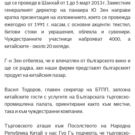
ще се проведе в Шанхай от 1 до 5 март 2013 г. Заместник
генералният директор на панаира Ю Зен направи
кратка презентация на изложението, което се провежда
ежегодно от 1991 г. насам, с основни акценти: текстил,
битови стоки и украшения, облекла и сувенири.
Чуждестранните участници наброяват 4000, а
китайските - около 20 хиляди.
Г-н Зен отбеляза, че е впечатлен от българското вино и
ще се радва, ако наши фирми представят българският
продукт на китайския пазар.
Васил Тодоров, главен секретар на БТПП, запозна
китайските гости с услугите на Българската търговско-
промишлена палата, ориентирани както към местни,
така и към чуждестранни компании.
Търговското аташе към Посолството на Народна
Република Китай у нас Гуо Гъ подчерта, че търговско-