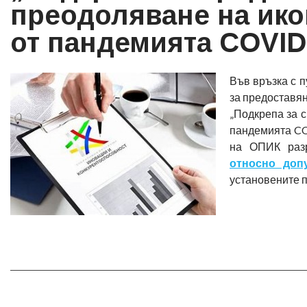
преодоляване на ик
от пандемията COVID
Във връзка с 
за предоставя
„Подкрепа за 
пандемията CO
на ОПИК раз
относно доп
установените 