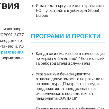
твия
Искате да търгувате със страни извън
ЕС – участвайте в уебинара Global
Europe
вни договори
FOP002-2.077
ПРОГРАМИ И ПРОЕКТИ
следствия от
тането й, УО
 разяснения
Как да се изчисли новата компенсация
 нормативно
по мярката „Запази ме”? Лесни стъпки
за работодатели и служители
Указания към бенефициентите
относно допустимостта на разходите
по процедура „Подкрепа за средни
предприятия за преодоляване на
икономическите последствия от
пандемията COVID 19“