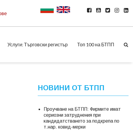
ове
Услуги: Търговски регистър
Топ 100 на БТПП
НОВИНИ ОТ БТПП
Проучване на БТПП: Фирмите имат
сериозни затруднения при
кандидатстването за подкрепа по
т.нар. ковид-мерки