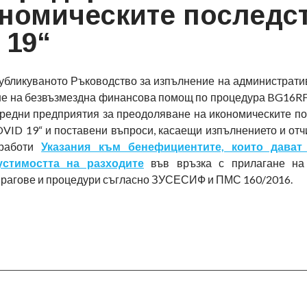
ономическите последс
 19“
публикуваното Ръководство за изпълнение на администрати
не на безвъзмездна финансова помощ по процедура BG16R
средни предприятия за преодоляване на икономическите по
VID 19“ и поставени въпроси, касаещи изпълнението и отчи
работи
Указания към бенефициентите, които дават
устимостта на разходите
във връзка с прилагане на
прагове и процедури съгласно ЗУСЕСИФ и ПМС 160/2016.