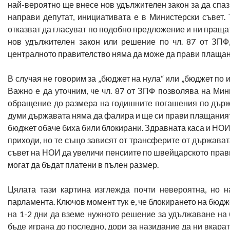
най-вероятно ще внесе нов удължителен закон за да спаз
направи депутат, инициативата е в Министерски съвет. 
отказват да гласуват по подобно предложение и ни праща
нов удължителен закон или решение по чл. 87 от ЗПФ
централното правителство няма да може да прави плащан
В случая не говорим за „бюджет на нула“ или „бюджет по 
Важно е да уточним, че чл. 87 от ЗПФ позволява на Ми
обращение до размера на годишните погашения по държав
думи държавата няма да фалира и ще си прави плащаният
бюджет обаче биха били блокирани. Здравната каса и НОИ
приходи, но те също зависят от трансферите от държават
съвет на НОИ да увеличи пенсиите по швейцарското правило
могат да бъдат платени в пълен размер.
Цялата тази картина изглежда почти невероятна, но 
парламента. Ключов момент тук е, че блокирането на бюд
на 1-2 дни да вземе нужното решение за удължаване на 
бъде играна до последно, дори за назидание да ни вкара