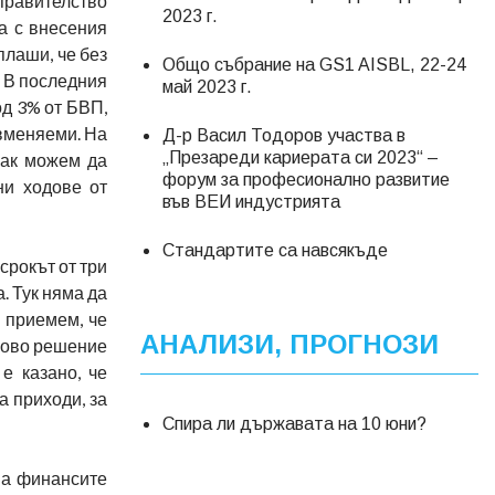
равителство
2023 г.
а с внесения
плаши, че без
Общо събрание на GS1 AISBL, 22-24
 В последния
май 2023 г.
од 3% от БВП,
 вменяеми. На
Д-р Васил Тодоров участва в
„Презареди кариерата си 2023“ –
как можем да
форум за професионално развитие
ни ходове от
във ВЕИ индустрията
Стандартите са навсякъде
срокът от три
. Тук няма да
о приемем, че
АНАЛИЗИ, ПРОГНОЗИ
 ново решение
е казано, че
 приходи, за
Спира ли държавата на 10 юни?
на финансите