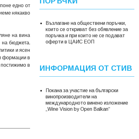
ПОРЪЧКИ
 поне едно от
риеме някакво
Възлагане на обществени поръчки,
които се откриват без обявление за
рляне на вина
поръчка и при които не се подават
оферти в ЦАИС ЕОП
 на бюджета.
литики и ясен
ми формации в
о постижимо в
ИНФОРМАЦИЯ ОТ СТИВ
Покана за участие на български
винопроизводители на
международното винено изложение
„Wine Vision by Open Balkan“