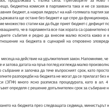
аос продължава с пълна сила. Преговорите за ново п
вещо, бюджетна комисия в парламента така и не се захван
авния бюджет, а накрая лидерът на най-голямата партия за
държавата ще остане без бюджет и ще спре да функционира.
е множество статии как да бъде приет бюджет с дефицит п
хващането, че в парламента все пак хората са сравнително
дните събития е редно да внесем малко яснота какво и 
тношение на бюджета в сценарий на откровено зловред
те месеца на действие на удължителния закон. Напомняме, че 
 и затова датата на пръв поглед изглежда малко произволна
 събрание и започва да тече въпросният срок, като прост
телните разпоредби на бюджета не могат да се прилагат без
и (ЗПФ) много ясно разписва процедурата, като в ал. 4 
вет определя с решение допълнителен срок за събиране на
емането на бюджета през следващата седмица, министърът 