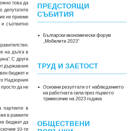
можно това да
ПРЕДСТОЯЩИ
о депутатите
СЪБИТИЯ
ние не приеме
 и съответно
Български икономически форум
„Мобилити 2023“
правителство.
е на дълга в
на“. С други
ТРУД И ЗАЕТОСТ
от държавния
твен бюджет и
йто Надзорния
 просто да не
Основни резултати от наблюдението
на работната сила през първото
тримесечие на 2023 година
а партиите в
оже в рамките
ния бюджет да
ОБЩЕСТВЕНИ
ескочим 10-ти