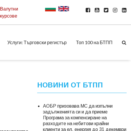
Валутни
курсове
Услуги: Търговски регистър
Топ 100 на БТПП
НОВИНИ ОТ БТПП
АОБР призовава МС да изпълни
задълженията си и да приеме
Програма за компенсиране на
разходите на небитови крайни
клиенти за ел. енергия до 31 декември