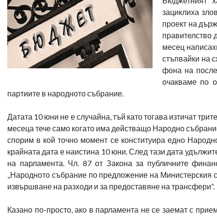
Бюджетният х
зациклиха зло
проект на държ
правителство 
месец написахм
стъпвайки на с
фона на после
очакваме по о
партиите в народното събрание.
Датата 10 юни не е случайна, тъй като тогава изтичат три
месеца тече само когато има действащо Народно събрание
спорим в кой точно момент се конституира едно Народно
крайната дата е наистина 10 юни. След тази дата удължи
на парламента. Чл. 87 от Закона за публичните финанс
„Народното събрание по предложение на Министерския съ
извършване на разходи и за предоставяне на трансфери“.
Казано по-просто, ако в парламента не се заемат с при