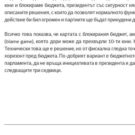
юни и блокираме бюджета, президентът със сигурност ня
описаните решения, с които да позволят нормалното фун
действие би бил огромен и партиите ще бъдат принудени д
Всичко това показва, че картата с блокирания бюджет, а
(blame game), която дори може да прехвърли 10-ти юни.
Технически това ще е решение, но от фискална гледна то
хоризонт пред бюджета. По-добрият вариант е бюджетнот
парламента, да не връща инициативата в президента и да
следващите три седмици.