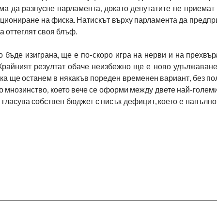
ма да разпусне парламента, докато депутатите не приемат
кциониране на фиска. Натискът върху парламента да предп
а оттеглят своя блъф.
ко бъде изиграна, ще е по-скоро игра на нерви и на прехвъ
 Крайният резултат обаче неизбежно ще е ново удължаване
чка ще останем в някакъв пореден временен вариант, без по
о мнозинство, което вече се оформи между двете най-голе
 гласува собствен бюджет с нисък дефицит, което е напълн