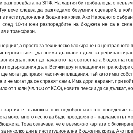
и разпоредбата на ЗПФ. На хартия би трябвало да е невъз
Тук вече следва да разгледаме безумния сценарий, в койт
т в институционална бюджетна криза. Ако Народното събра
, след 10-ти юни разпоредбите на бюджета не са в сила
ия и трансфери.
инерция“, а просто за техническо блокиране на централното 
нистерски съвет „да поема държавен дълг за рефинансиран
ния дълг, поет до началото на съответната бюджетна годи
а по държавния дълг. Всички други плащания и трансфери 
 ще могат да правят частични плащания, тъй като имат собс
а и не могат да се справят сами. Има дори вариант, при ко
 от 1 юли (чл. 100 от КСО), новите пенсии да се дължат, но
на хартия е възможна при недобросъвестно поведение н
жета може много лесно да бъде преодоляно – парламентът м
бюджета. Това означава, че е възможно картата с блокира
т за няколко дни в институционална бюджетна криза. Ако пр