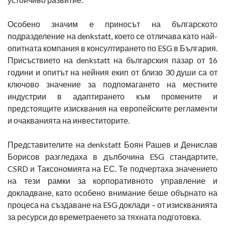
Особено значим е приносът на българското
подразделение на denkstatt, което се отличава като най-
опитната компания в консултирането по ESG в България.
Присъствието на denkstatt на българския пазар от 16
години и опитът на нейния екип от близо 30 души са от
ключово значение за подпомагането на местните
индустрии в адаптирането към промените и
предстоящите изисквания на европейските регламенти
и очакванията на инвеститорите.
Представителите на denkstatt Боян Рашев и Денислав
Борисов разгледаха в дълбочина ESG стандартите,
CSRD и Таксономията на ЕС. Те подчертаха значението
на тези рамки за корпоративното управление и
докладване, като особено внимание беше обърнато на
процеса на създаване на ESG доклади – от изискванията
за ресурси до времетраенето за тяхната подготовка.