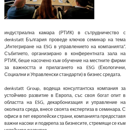
индустриална камара (РТИК) в сътрудничество с
denkstatt България проведе ключов семинар на тема
„Интегриране на ESG в управлението на компанията“.
Събитието, организирано в конферентната зала на
РТИК, беше насочено към обучение на местните фирми
за важността и прилагането на ESG (Екологични,
Социални и Управленски стандарти) в бизнес средата.
denkstatt Group, водеща консултантска компания за
устойчиво развитие в Европа, със своя богат опит в
областта на ESG, декарбонизация и управление на
околната среда, внесе своята експертиза в семинара. С
офиси в пет европейски страни, компанията предоставя
важни насоки и подкрепа за бизнесите, стремящи се към
устойчиво развитие.