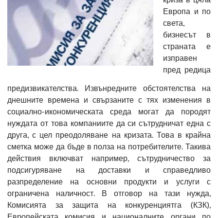
Европа и по
света,
бизнесът в
страната е
изправен
пред редица
предизвикателства. Извънредните обстоятелства на
днешните времена и свързаните с тях изменения в
социално-икономическата среда могат да породят
нуждата от това компаниите да си сътрудничат една с
друга, с цел преодоляване на кризата. Това в крайна
сметка може да бъде в полза на потребителите. Такива
действия включват например, сътрудничество за
подсигуряване на доставки и справедливо
разпределение на основни продукти и услуги с
ограничена наличност. В отговор на тази нужда,
Комисията за защита на конкуренциятга (КЗК),
Европейската комисия и националните органи по