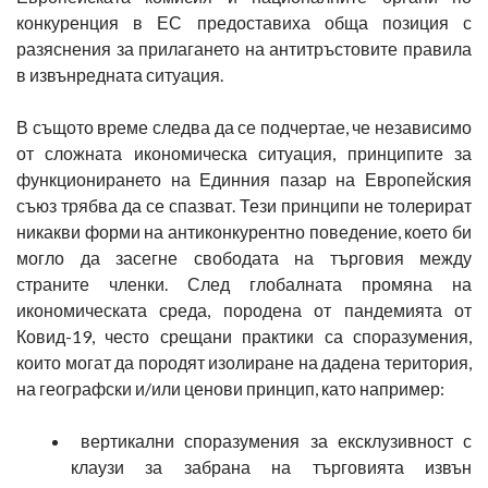
конкуренция в ЕС предоставиха обща позиция с
разяснения за прилагането на антитръстовите правила
в извънредната ситуация.
В същото време следва да се подчертае, че независимо
от сложната икономическа ситуация, принципите за
функционирането на Единния пазар на Европейския
съюз трябва да се спазват. Тези принципи не толерират
никакви форми на антиконкурентно поведение, което би
могло да засегне свободата на търговия между
страните членки. След глобалната промяна на
икономическата среда, породена от пандемията от
Ковид-19, често срещани практики са споразумения,
които могат да породят изолиране на дадена територия,
на географски и/или ценови принцип, като например:
вертикални споразумения за ексклузивност с
клаузи за забрана на търговията извън