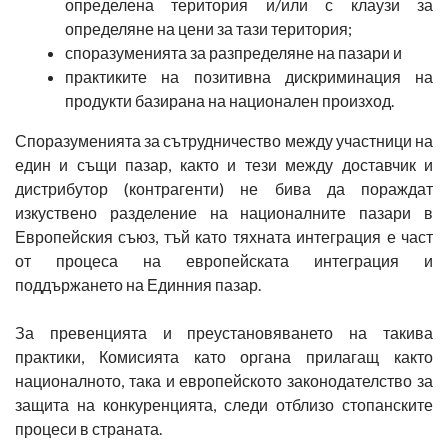
определена територия и/или с клаузи за
определяне на цени за тази територия;
споразуменията за разпределяне на пазари и
практиките на позитивна дискриминация на
продукти базирана на национален произход.
Споразуменията за сътрудничество между участници на
един и същи пазар, както и тези между доставчик и
дистрибутор (контрагенти) не бива да пораждат
изкуствено разделение на националните пазари в
Европейския съюз, тъй като тяхната интеграция е част
от процеса на европейската интеграция и
поддържането на Единния пазар.
За превенцията и преустановяването на такива
практики, Комисията като органа прилагащ както
националното, така и европейското законодателство за
защита на конкуренцията, следи отблизо стопанските
процеси в страната.