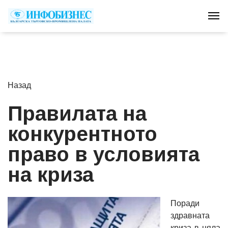
Tog
Назад
Правилата на
конкурентното
право в условията
на криза
Поради
здравната
криза в цяла