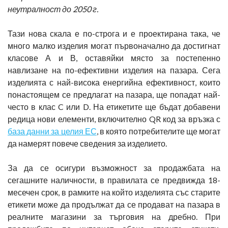
неутралност до 2050 г.
Тази нова скала е по-строга и е проектирана така, че
много малко изделия могат първоначално да достигнат
класове А и В, оставяйки място за постепенно
навлизане на по-ефективни изделия на пазара. Сега
изделията с най-висока енергийна ефективност, които
понастоящем се предлагат на пазара, ще попадат най-
често в клас C или D. На етикетите ще бъдат добавени
редица нови елементи, включително QR код за връзка с
база данни за целия ЕС
, в която потребителите ще могат
да намерят повече сведения за изделието.
За да се осигури възможност за продажбата на
сегашните наличности, в правилата се предвижда 18-
месечен срок, в рамките на който изделията със старите
етикети може да продължат да се продават на пазара в
реалните магазини за търговия на дребно. При