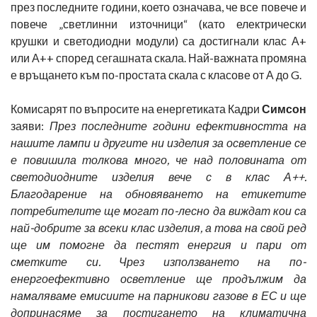
през последните години, което означава, че все повече и
повече „светлинни източници“ (като електрически
крушки и светодиодни модули) са достигнали клас А+
или А++ според сегашната скала. Най-важната промяна
е връщането към по-простата скала с класове от А до G.
Комисарят по въпросите на енергетиката Кадри
Симсон
заяви:
През последните години ефективността на
нашите лампи и другите ни изделия за осветление се
е повишила толкова много, че над половината от
светодиодните изделия вече с в клас А++.
Благодарение на обновяването на етикетите
потребителите ще могат по-лесно да виждат кои са
най-добрите за всеки клас изделия, а това на свой ред
ще им помогне да пестят енергия и пари от
сметките си. Чрез използването на по-
енергоефективно осветление ще продължим да
намаляваме емисиите на парникови газове в ЕС и ще
допринасяме за постигането на климатична