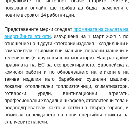
продажбите по интернет обаче старите етикети,
показвани онлайн, ще трябва да бъдат заменени с
новите в срок от 14 работни дни.
Представените мерки следват
промяната на скалата на
енергийните етикети
, извършена на 1 март 2021 г. по
отношение на 4 други категории изделия – хладилници и
замразители, съдомиялни машини, перални машини и
телевизори (и други външни монитори). Надграждайки
правилата на ЕС за екопроектирането, Европейската
комисия работи и по обновяването на етикетите на
такива изделия като барабанни сушилни машини,
локални отоплителни топлоизточници, климатизатори,
готварски уреди, вентилационни агрегати,
професионални хладилни шкафове, отоплителни тела и
водоподгреватели, както и котли на твърдо гориво, и
обмисля въвеждането на нови енергийни етикети за
слънчевите панели.