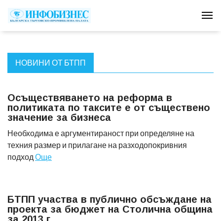
Tog
НОВИНИ ОТ БТПП
Осъществяването на реформа в
политиката по таксите е от съществено
значение за бизнеса
Необходима е аргументираност при определяне на
техния размер и прилагане на разходопокривния
подход
Още
БТПП участва в публично обсъждане на
проекта за бюджет на Столична община
за 2013 г.