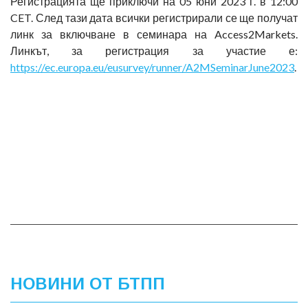
Регистрацията ще приключи на 05 юни 2023 г. в 12:00
CET. След тази дата всички регистрирали се ще получат
линк за включване в семинара на Access2Markets.
Линкът, за регистрация за участие е:
https://ec.europa.eu/eusurvey/runner/A2MSeminarJune2023
.
НОВИНИ ОТ БТПП