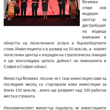
Везиева
откри нов
модерен
център за
дистрибуция
на водеща
компания в
областта на логистичните услуги и бързообортните
стоки. Инвестицията е в размер на 50 млн.лв., а новият
логистичен център e изграден на стратегическа локация
и ще консолидира цялата дейност на компанията в
София и София-област.
Министър Везиева посочи, че с тази инвестиция само за
последния месец са стартирали нови инвестиции за
близо 150 млн.лв. , които ще разкрият над 500 работни
места в страната.
Икономическият министър подчерта, че инвестициите