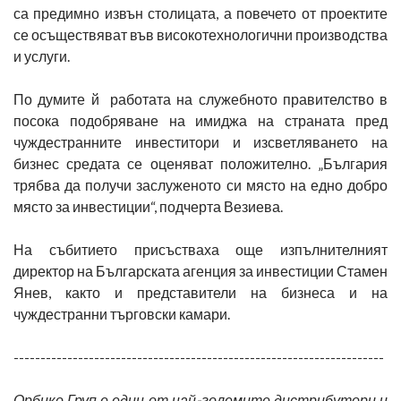
са предимно извън столицата, а повечето от проектите
се осъществяват във високотехнологични производства
и услуги.
По думите й работата на служебното правителство в
посока подобряване на имиджа на страната пред
чуждестранните инвеститори и изсветляването на
бизнес средата се оценяват положително. „България
трябва да получи заслуженото си място на едно добро
място за инвестиции“, подчерта Везиева.
На събитието присъстваха още изпълнителният
директор на Българската агенция за инвестиции Стамен
Янев, както и представители на бизнеса и на
чуждестранни търговски камари.
---------------------------------------------------------------------
Орбико Груп е един от най-големите дистрибутори и