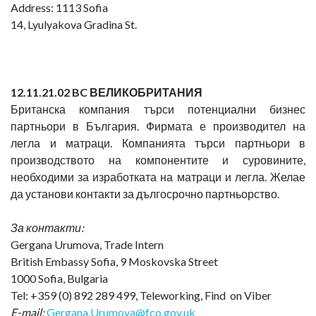
Address: 1113 Sofia
14, Lyulyakova Gradina St.
1
2
.11.21.02 BC
ВЕЛИКОБРИТАНИЯ
Британска компания търси потенциални бизнес
партньори в България. Фирмата е производител на
легла и матраци. Компанията търси партньори в
производството на компонентите и суровините,
необходими за изработката на матраци и легла. Желае
да установи контакти за дългосрочно партньорство.
За контакти:
Gergana Urumova, Trade Intern
British Embassy Sofia, 9 Moskovska Street
1000 Sofia, Bulgaria
Tel: +359 (0) 892 289 499, Teleworking, Find on Viber
E-mail:
Gergana.Urumova@fco.gov.uk