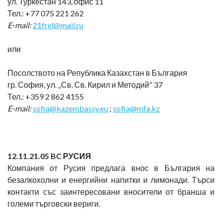
ул. Туркестан 143, офис 11
Тел.: +77 075 221 262
E-mail:
21frel@mail.ru
или
Посолството на Република Казахстан в България
гр. София, ул. „Св. Св. Кирил и Методий“ 37
Тел.: +359 2 862 4155
E-mail:
sofia@kazembassy.eu
;
sofia@mfa.kz
1
2
.11.21.0
5
BC
РУСИЯ
Компания от Русия предлага внос в България на
безалкохолни и енергийни напитки и лимонади. Търси
контакти със заинтересовани вносители от бранша и
големи търговски вериги.