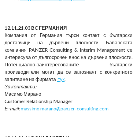
1
2
.11.21.0
3
BC
ГЕРМАНИЯ
Компания от Германия търси контакт с български
доставчици на дървени плоскости. Баварската
компания PANZER Consulting & Interim Management се
интересува от дългосрочен внос на дървени плоскости.
Потенциално-заинтересованите български
производители могат да се запознаят с конкретното
запитване на фирмата
тук
.
За контакти:
Масимо Марано
Customer Relationship Manager
Е-
mail:
massimo.marano@panzer-consulting.com