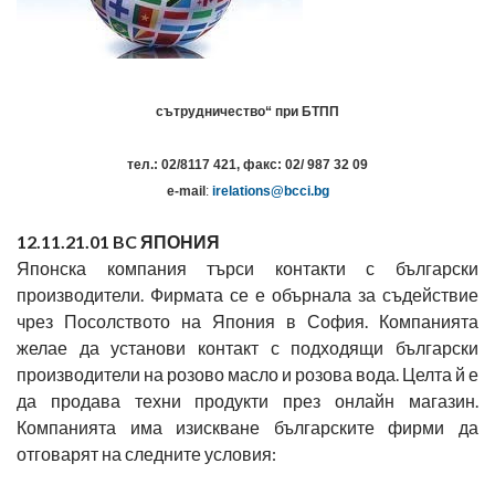
сътрудничество“ при БТПП
тел.: 02/8117 421, факс: 02/ 987 32 09
e-mail
:
irelations@bcci.bg
1
2
.11.21.01 BC
ЯПОНИЯ
Японска компания търси контакти с български
производители. Фирмата се е обърнала за съдействие
чрез Посолството на Япония в София. Компанията
желае да установи контакт с подходящи български
производители на розово масло и розова вода. Целта й е
да продава техни продукти през онлайн магазин.
Компанията има изискване българските фирми да
отговарят на следните условия: