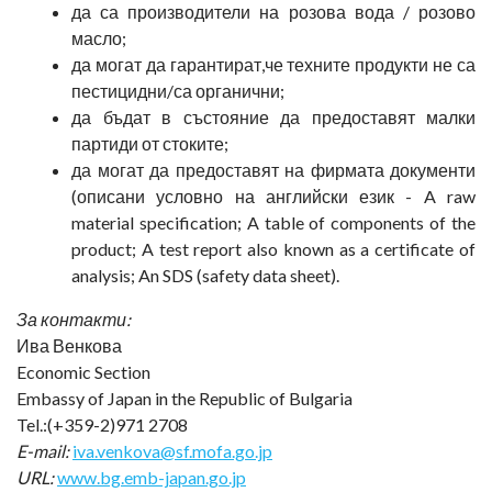
да са производители на розова вода / розово
масло;
да могат да гарантират,че техните продукти не са
пестицидни/са органични;
да бъдат в състояние да предоставят малки
партиди от стоките;
да могат да предоставят на фирмата документи
(описани условно на английски език - A raw
material specification; A table of components of the
product; A test report also known as a certificate of
analysis; An SDS (safety data sheet).
За контакти:
Ива Венкова
Economic Section
Embassy of Japan in the Republic of Bulgaria
Tel.:(+359-2)971 2708
E-mail:
iva.venkova@sf.mofa.go.jp
URL:
www.bg.emb-japan.go.jp