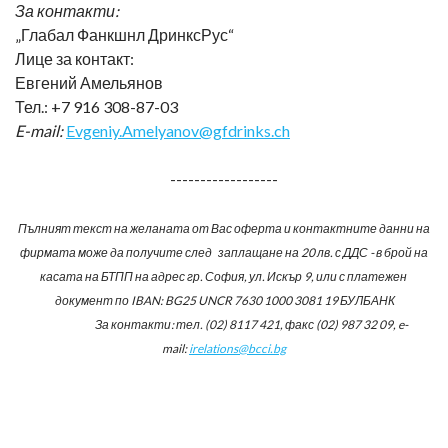
За контакти:
„Глабал Фанкшнл ДринксРус“
Лице за контакт:
Евгений Амельянов
Тел.: +7 916 308-87-03
E-mail:
Evgeniy.Amelyanov@gfdrinks.ch
------------------
Пълният текст на желаната от Вас оферта и контактните данни на
фирмата може да получите след заплащане на 20 лв. с ДДС - в брой на
касата на БТПП на адрес гр. София, ул. Искър 9, или с платежен
документ по IBAN: BG25 UNCR 7630 1000 3081 19 БУЛБАНК
За контакти: тел. (02) 8117 421, факс (02) 987 32 09, e-
mail:
irelations@bcci.bg