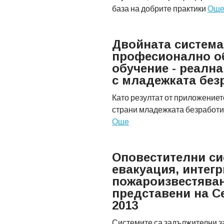
база на добрите практики
Ощ
Двойната система
професионално о
обучение - реална
с младежката без
Като резултат от приложениет
страни младежката безработи
Още
Оповестителни си
евакуация, интегр
пожароизвестяван
представени на С
2013
Системите са задължителни з