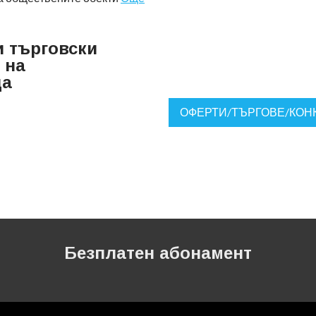
 търговски
 на
ца
ОФЕРТИ/ТЪРГОВЕ/КОН
Безплатен абонамент