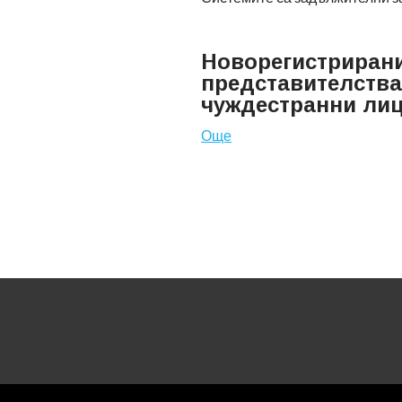
Новорегистрирани
представителства
чуждестранни ли
Още