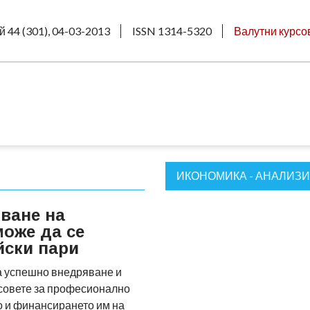
й 44 (301), 04-03-2013
ISSN 1314-5320
Валутни курсо
ИКОНОМИКА - АНАЛИЗИ
ване на
оже да се
йски пари
а успешно внедряване и
совете за професионално
о и финансирането им на