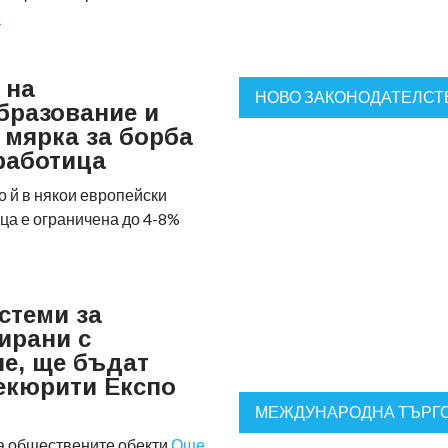
е
 на
НОВО ЗАКОНОДАТЕЛСТ
бразование и
 мярка за борба
работица
о й в някои европейски
ца е ограничена до 4-8%
стеми за
ирани с
е, ще бъдат
екюрити Експо
МЕЖДУНАРОДНА ТЪРГО
а обществените обекти
Още