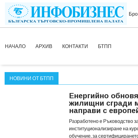
Бро
НАЧАЛО
АРХИВ
КОНТАКТИ
БТПП
НОВИНИ ОТ БТПП
Енергийно обновя
жилищни сгради м
направи с европе
Разработено е Ръководство з
институционализиране на кур
обучение, за сертифициранет