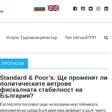
ве
Услуги: Търговски регистър
Топ 100 на БТПП
, ПРОГНОЗИ
Standard & Poor’s: Ще променят ли
политическите ветрове
фискалната стабилност на
България?
Експертите посочват още, че въпреки неустойчивата
икономическа среда България има дефицит и дълг, чиито