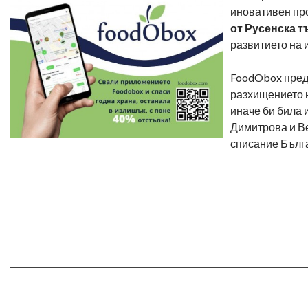
иновативен пр
от Русенска 
развитието на 
FoodObox предс
разхищението н
иначе би била 
Димитрова и Ве
списание Бълг