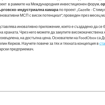
оект в рамките на Международния инвестиционен форум,
ор
търговско-индустриална камара
по проект „Gazelle - Стим
иновативни МСП с висок потенциал", проведен през месец м
тавлява иновативно приложение, което е създадено да се б
а храната. Чрез него можете да закупите висококачествена 
изхвърлена, на достъпна цена. Основатели на FoodObox са 
лин Керков. Научете повече за тях и тяхната концепция в
ст
арски предприемач.