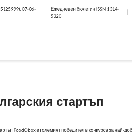
5 (25999), 07-06-
Ежедневен бюлетин ISSN 1314-
5320
ългарския стартъп
артъп FoodObox е големият победител в конкурса за най-до