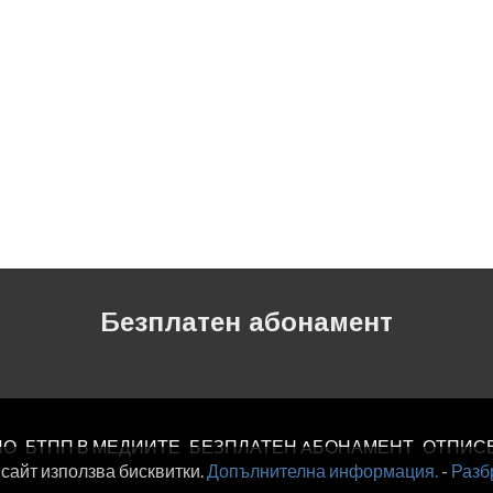
Безплатен абонамент
ЛО
БТПП В МЕДИИТЕ
БЕЗПЛАТЕН AБОНАМЕНТ
ОТПИС
 сайт използва бисквитки.
Допълнителна информация.
-
Разб