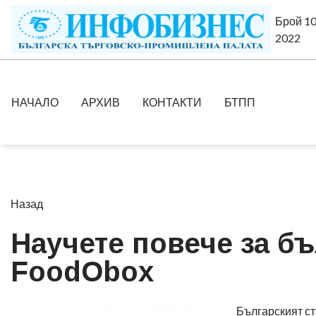
Брой 10
2022
НАЧАЛО
АРХИВ
КОНТАКТИ
БТПП
Назад
Научете повече за б
FoodObox
Българският ст