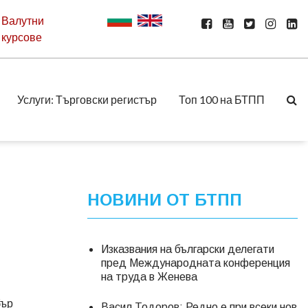
Валутни
курсове
Услуги: Търговски регистър
Топ 100 на БТПП
НОВИНИ ОТ БТПП
Изказвания на български делегати
пред Международната конференция
на труда в Женева
бър
Васил Тодоров: Редно е при всеки нов