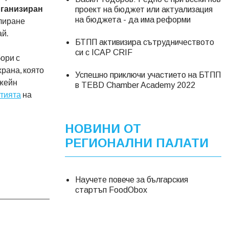
ганизиран
проект на бюджет или актуализация
на бюджета - да има реформи
улиране
ай.
БТПП активизира сътрудничеството
си с ICAP CRIF
ори с
храна, която
Успешно приключи участието на БТПП
Джейн
в TEBD Chamber Academy 2022
атията
на
НОВИНИ ОТ
РЕГИОНАЛНИ ПАЛАТИ
Научете повече за българския
стартъп FoodObox